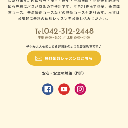
にあります。西国分寺・小平・府中・一橋学園・花小金井駅から
国分寺駅にバスがあるので便利です。平日21時まで営業。発声障
害コース、音痴矯正コースなどの特殊コースもあります。まずは
お気軽に無料の体験レッスンをお申し込みください。
042-312-2448
Tel.
平日
～
／ 土日
～
10:00
21:00
10:00
17:00
子供も大人も楽しめる遊園地のような音楽教室です♪
無料体験レッスンはこちら
安心・安全の対策（PDF）