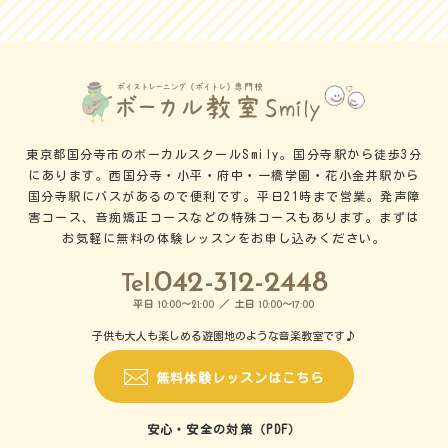
東京都国分寺市のボーカルスクールSmily。国分寺駅から徒歩3分
にあります。西国分寺・小平・府中・一橋学園・花小金井駅から
国分寺駅にバスがあるので便利です。平日21時まで営業。発声障
害コース、音痴矯正コースなどの特殊コースもあります。まずは
お気軽に無料の体験レッスンをお申し込みください。
042-312-2448
Tel.
平日
～
／ 土日
～
10:00
21:00
10:00
17:00
子供も大人も楽しめる遊園地のような音楽教室です♪
無料体験レッスンはこちら
安心・安全の対策（PDF）