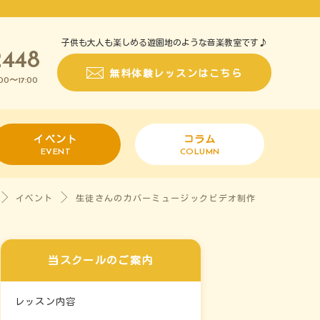
子供も大人も楽しめる遊園地のような音楽教室です♪
2448
無料体験レッスンはこちら
～
:00
17:00
イベント
コラム
EVENT
COLUMN
イベント
生徒さんのカバーミュージックビデオ制作
当スクールのご案内
レッスン内容