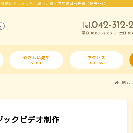
舗を移転いたしました。JR中央線・西武線国分寺駅（徒歩3分）
042-312-
Tel.
平日
～
／ 土日
10:00
21:00
10
やさしい先生
アクセス
STAFF
ACCESS
HOME
ジックビデオ制作