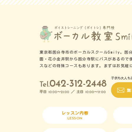
東京都国分寺市のボーカルスクールSmily。
園・花小金井駅から国分寺駅にバスがあるので
スなどの特殊コースもあります。まずはお気軽
子供も大人も
042-312-2448
Tel.
無
平日
～
／ 土日
～
10:00
21:00
10:00
17:00
レッスン内容
LESSON